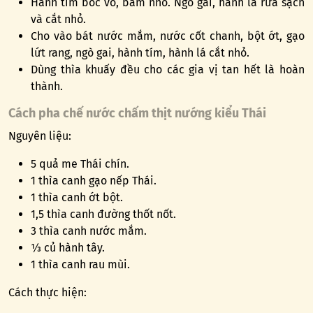
Hành tím bóc vỏ, băm nhỏ. Ngò gai, hành lá rửa sạch
và cắt nhỏ.
Cho vào bát nước mắm, nước cốt chanh, bột ớt, gạo
lứt rang, ngò gai, hành tím, hành lá cắt nhỏ.
Dùng thìa khuấy đều cho các gia vị tan hết là hoàn
thành.
Cách pha chế nước chấm thịt nướng kiểu Thái
Nguyên liệu:
5 quả me Thái chín.
1 thìa canh gạo nếp Thái.
1 thìa canh ớt bột.
1,5 thìa canh đường thốt nốt.
3 thìa canh nước mắm.
⅓ củ hành tây.
1 thìa canh rau mùi.
Cách thực hiện: