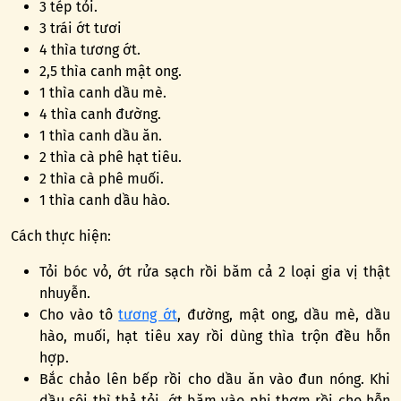
3 tép tỏi.
3 trái ớt tươi
4 thìa tương ớt.
2,5 thìa canh mật ong.
1 thìa canh dầu mè.
4 thìa canh đường.
1 thìa canh dầu ăn.
2 thìa cà phê hạt tiêu.
2 thìa cà phê muối.
1 thìa canh dầu hào.
Cách thực hiện:
Tỏi bóc vỏ, ớt rửa sạch rồi băm cả 2 loại gia vị thật
nhuyễn.
Cho vào tô
tương ớt
, đường, mật ong, dầu mè, dầu
hào, muối, hạt tiêu xay rồi dùng thìa trộn đều hỗn
hợp.
Bắc chảo lên bếp rồi cho dầu ăn vào đun nóng. Khi
dầu sôi thì thả tỏi, ớt băm vào phi thơm rồi cho hỗn