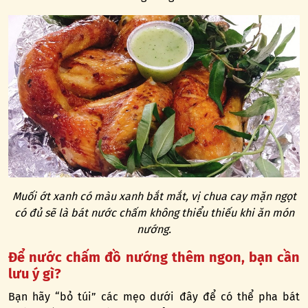
Muối ớt xanh có màu xanh bắt mắt, vị chua cay mặn ngọt
có đủ sẽ là bát nước chấm không thiểu thiếu khi ăn món
nướng.
Để nước chấm đồ nướng thêm ngon, bạn cần
lưu ý gì?
Bạn hãy “bỏ túi” các mẹo dưới đây để có thể pha bát