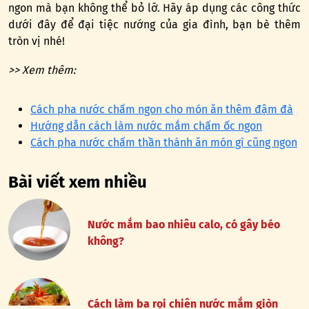
ngon mà bạn không thể bỏ lỡ. Hãy áp dụng các công thức
dưới đây để đại tiệc nướng của gia đình, bạn bè thêm
tròn vị nhé!
>> Xem thêm:
Cách pha nước chấm ngon cho món ăn thêm đậm đà
Hướng dẫn cách làm nước mắm chấm ốc ngon
Cách pha nước chấm thần thánh ăn món gì cũng ngon
Bài viết xem nhiều
Nước mắm bao nhiêu calo, có gây béo
không?
Cách làm ba rọi chiên nước mắm giòn