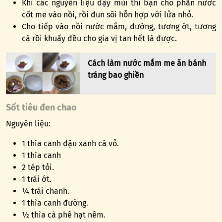
Khi các nguyên liệu dậy mùi thì bạn cho phần nước
cốt me vào nồi, rồi đun sôi hỗn hợp với lửa nhỏ.
Cho tiếp vào nồi nước mắm, đường, tương ớt, tương
cà rồi khuấy đều cho gia vị tan hết là được.
Cách làm nước mắm me ăn bánh
tráng bao ghiền
Sốt tiêu đen chao
Nguyên liệu:
1 thìa canh đậu xanh cà vỏ.
1 thìa canh
2 tép tỏi.
1 trái ớt.
¼ trái chanh.
1 thìa canh đường.
½ thìa cà phê hạt nêm.