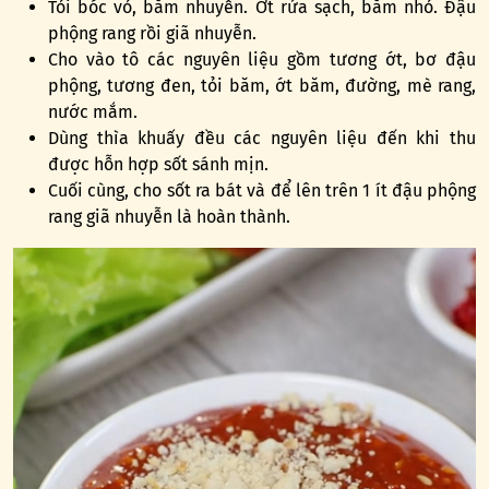
Tỏi bóc vỏ, băm nhuyễn. Ớt rửa sạch, băm nhỏ. Đậu
phộng rang rồi giã nhuyễn.
Cho vào tô các nguyên liệu gồm tương ớt, bơ đậu
phộng, tương đen, tỏi băm, ớt băm, đường, mè rang,
nước mắm.
Dùng thìa khuấy đều các nguyên liệu đến khi thu
được hỗn hợp sốt sánh mịn.
Cuối cùng, cho sốt ra bát và để lên trên 1 ít đậu phộng
rang giã nhuyễn là hoàn thành.