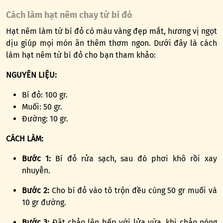
Cách làm hạt nêm chay từ bí đỏ
Hạt nêm làm từ bí đỏ có màu vàng đẹp mắt, hương vị ngọt
dịu giúp mọi món ăn thêm thơm ngon. Dưới đây là cách
làm hạt nêm từ bí đỏ cho bạn tham khảo:
NGUYÊN LIỆU:
Bí đỏ: 100 gr.
Muối: 50 gr.
Đường: 10 gr.
CÁCH LÀM:
Bước 1:
Bí đỏ rửa sạch, sau đó phơi khô rồi xay
nhuyễn.
Bước 2:
Cho bí đỏ vào tô trộn đều cùng 50 gr muối và
10 gr đường.
Bước 3:
Đặt chảo lên bếp với lửa vừa, khi chảo nóng