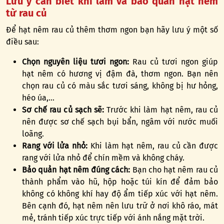
Lưu ý cần biết khi làm và bảo quản hạt nêm
từ rau củ
Để hạt nêm rau củ thêm thơm ngon bạn hãy lưu ý một số
điều sau:
Chọn nguyên liệu tươi ngon:
Rau củ tươi ngon giúp
hạt nêm có hương vị đậm đà, thơm ngon. Bạn nên
chọn rau củ có màu sắc tươi sáng, không bị hư hỏng,
héo úa,…
Sơ chế rau củ sạch sẽ:
Trước khi làm hạt nêm, rau củ
nên được sơ chế sạch bụi bẩn, ngâm với nước muối
loãng.
Rang với lửa nhỏ:
Khi làm hạt nêm, rau củ cần được
rang với lửa nhỏ để chín mềm và không cháy.
Bảo quản hạt nêm đúng cách:
Bạn cho hạt nêm rau củ
thành phẩm vào hũ, hộp hoặc túi kín để đảm bảo
không có không khí hay độ ẩm tiếp xúc với hạt nêm.
Bên cạnh đó, hạt nêm nên lưu trữ ở nơi khô ráo, mát
mẻ, tránh tiếp xúc trực tiếp với ánh nắng mặt trời.