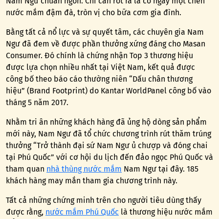
Nam Ngư chuẩn ngon. Chỉ cần rót ra là có ngay một chén
nước mắm đậm đà, tròn vị cho bữa cơm gia đình.
Bằng tất cả nổ lực và sự quyết tâm, các chuyên gia Nam
Ngư đã đem về được phần thưởng xứng đáng cho Masan
Consumer. Đó chính là chứng nhận Top 3 thương hiệu
được lựa chọn nhiều nhất tại Việt Nam, kết quả được
công bố theo báo cáo thường niên “Dấu chân thương
hiệu” (Brand Footprint) do Kantar WorldPanel công bố vào
tháng 5 năm 2017.
Nhằm tri ân những khách hàng đã ủng hộ dòng sản phẩm
mới này, Nam Ngư đã tổ chức chương trình rút thăm trúng
thưởng “Trở thành đại sứ Nam Ngư ủ chượp và đóng chai
tại Phú Quốc” với cơ hội du lịch đến đảo ngọc Phú Quốc và
tham quan
nhà thùng nước mắm
Nam Ngư tại đây. 185
khách hàng may mắn tham gia chương trình này.
Tất cả những chứng minh trên cho người tiêu dùng thấy
được rằng,
nước mắm Phú Quốc
là thương hiệu nước mắm