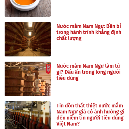
Nước mắm Nam Ngư: Bền bỉ
trong hành trình khẳng định
chất lượng
Nước mắm Nam Ngư làm từ
gì? Dấu ấn trong lòng người
tiêu dùng
Tin đồn thất thiệt nước mắm
Nam Ngư giả có ảnh hưởng gì
đến niềm tin người tiêu dùng
Việt Nam?