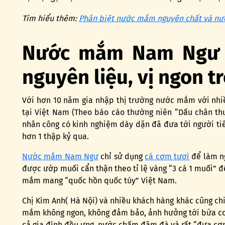
Tìm hiểu thêm:
Phân biệt nước mắm nguyên chất và n
Nước mắm Nam Ngư –
nguyên liệu, vị ngon tr
Với hơn 10 năm gia nhập thị trường nước mắm với nhiề
tại Việt Nam (Theo báo cáo thường niên “Dấu chân th
nhân công có kinh nghiệm dày dặn đã đưa tới người ti
hơn 1 thập kỷ qua.
Nước mắm Nam Ngư
chỉ sử dụng
cá cơm tươi
để làm ng
được ướp muối cẩn thận theo tỉ lệ vàng “3 cá 1 muối” đ
mắm mang “quốc hồn quốc túy” Việt Nam.
Chị Kim Anh( Hà Nội) và nhiều khách hàng khác cũng ch
mắm không ngon, không đảm bảo, ảnh hưởng tới bữa cơ
cả gia đình đều ưng, nước chấm đậm đà và rất “đưa cơm