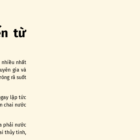
n từ
 nhiều nhất
uyên gia và
òng rã suốt
gay lập tức
ên chai nước
ua phải nước
i thủy tinh,