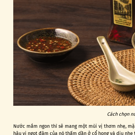
Cách chọn n
Nước mắm ngon thì sẽ mang một mùi vị thơm nhẹ, mặn
hậu vị ngọt đậm của nó thấm dần ở cổ họng và dịu nhẹ 