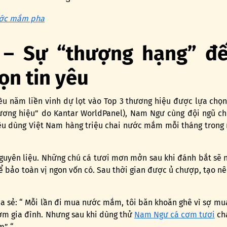
ước mắm pha
 Sự “thượng hạng” đế
ọn tin yêu
u năm liền vinh dự lọt vào Top 3 thương hiệu được lựa chọn
ương hiệu” do Kantar WorldPanel), Nam Ngư cùng đội ngũ ch
êu dùng Việt Nam hàng triệu chai nước mắm mỗi tháng trong r
uyên liệu. Những chú cá tươi mơn mởn sau khi đánh bắt sẽ n
ể bảo toàn vị ngon vốn có. Sau thời gian được ủ chượp, tạo n
ia sẻ: “ Mỗi lần đi mua nước mắm, tôi băn khoăn ghê vì sợ m
m gia đình. Nhưng sau khi dùng thử
Nam Ngư cá cơm tươi
cha
” “.