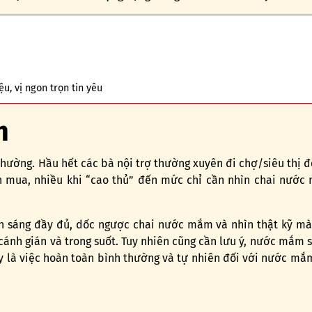
, vị ngon trọn tin yêu
m
 thường. Hầu hết các bà nội trợ thường xuyên đi chợ/siêu thị
n mua, nhiều khi “cao thủ” đến mức chỉ cần nhìn chai nước
h sáng đầy đủ, dốc ngược chai nước mắm và nhìn thật kỹ m
nh gián và trong suốt. Tuy nhiên cũng cần lưu ý, nước mắm s
ây là việc hoàn toàn bình thường và tự nhiên đối với nước m