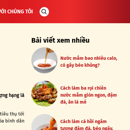
VỚI CHÚNG TÔI
Bài viết xem nhiều
Nước mắm bao nhiêu calo,
có gây béo không?
Cách làm ba rọi chiên
nước mắm giòn ngon, đậm
ợng hạng là
đà, ăn là mê
iêu thụ tới
óa bình dân
Cách làm cá hồi ngâm
tương đậm đà, béo ngậy,