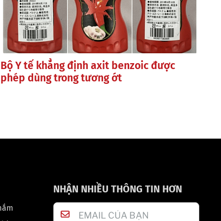
Bộ Y tế khẳng định axit benzoic được
phép dùng trong tương ớt
NHẬN NHIỀU THÔNG TIN HƠN
 mắm