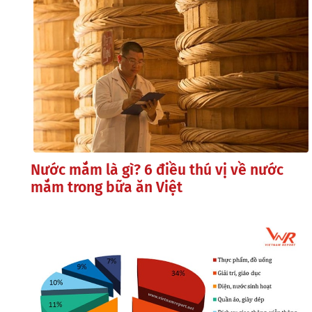
Nước mắm là gì? 6 điều thú vị về nước
mắm trong bữa ăn Việt