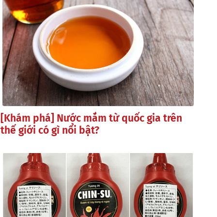
[Khám phá] Nước mắm từ quốc gia trên
thế giới có gì nổi bật?