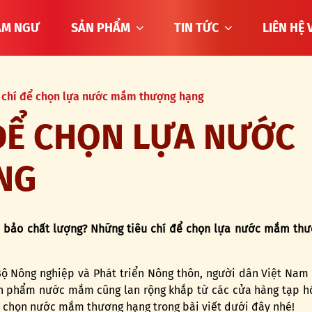
AM NGƯ
SẢN PHẨM
TIN TỨC
LIÊN HỆ 
 chí để chọn lựa nước mắm thượng hạng
ĐỂ CHỌN LỰA NƯỚC
NG
bảo chất lượng? Những tiêu chí để chọn lựa nước mắm thư
ộ Nông nghiệp và Phát triển Nông thôn, người dân Việt Nam t
sản phẩm nước mắm cũng lan rộng khắp từ các cửa hàng tạp h
í chọn nước mắm thượng hạng trong bài viết dưới đây nhé!