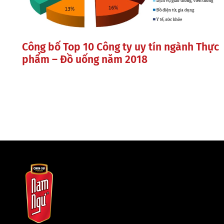
Công bố Top 10 Công ty uy tín ngành Thực
phẩm – Đồ uống năm 2018