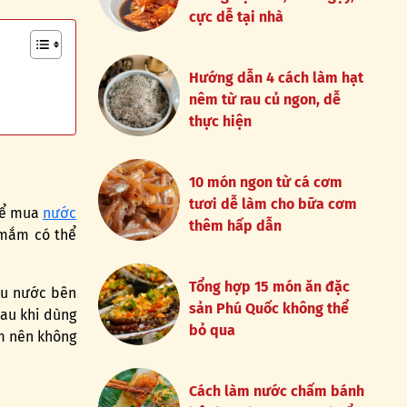
cực dễ tại nhà
Hướng dẫn 4 cách làm hạt
nêm từ rau củ ngon, dễ
thực hiện
10 món ngon từ cá cơm
tươi dễ làm cho bữa cơm
 để mua
nước
thêm hấp dẫn
 mắm có thể
Tổng hợp 15 món ăn đặc
àu nước bên
sản Phú Quốc không thể
au khi dùng
bỏ qua
ắm nên không
Cách làm nước chấm bánh